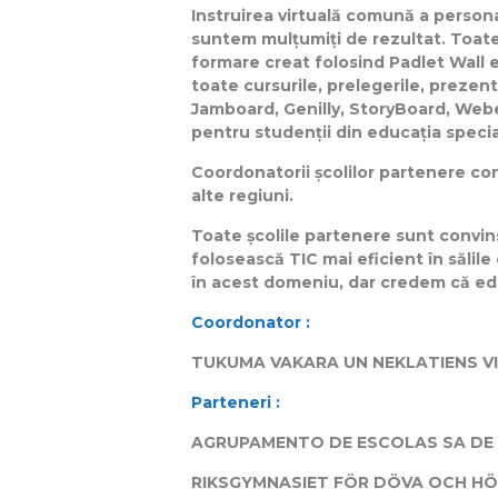
Instruirea virtuală comună a persona
suntem mulțumiți de rezultat. Toate 
formare creat folosind Padlet Wall 
toate cursurile, prelegerile, prezent
Jamboard, Genilly, StoryBoard, Webe
pentru studenții din educația specia
Coordonatorii școlilor partenere cont
alte regiuni.
Toate școlile partenere sunt convins
folosească TIC mai eficient în sălile 
în acest domeniu, dar credem că educa
Coordonator :
TUKUMA VAKARA UN NEKLATIENS V
Parteneri :
AGRUPAMENTO DE ESCOLAS SA DE 
RIKSGYMNASIET FÖR DÖVA OCH H