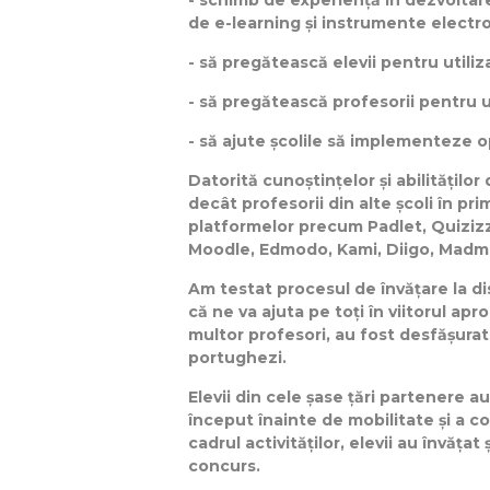
- schimb de experiență în dezvoltare
de e-learning și instrumente electr
- să pregătească elevii pentru utiliz
- să pregătească profesorii pentru ut
- să ajute școlile să implementeze o
Datorită cunoștințelor și abilitățilo
decât profesorii din alte școli în pr
platformelor precum Padlet, Quiziz
Moodle, Edmodo, Kami, Diigo, Madma
Am testat procesul de învățare la di
că ne va ajuta pe toți în viitorul apr
multor profesori, au fost desfășurat
portughezi.
Elevii din cele șase țări partenere a
început înainte de mobilitate și a 
cadrul activităților, elevii au învăța
concurs.