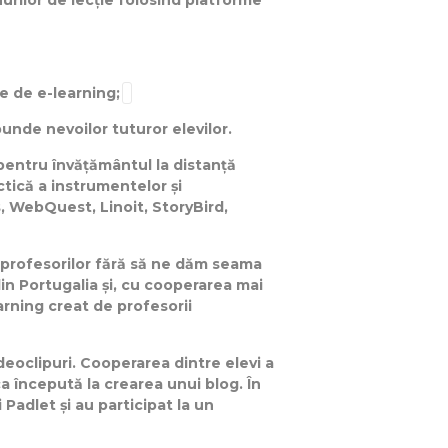
nurilor de lecție folosind platforme
me de e-learning;
unde nevoilor tuturor elevilor.
 pentru învățământul la distanță
ctică a instrumentelor și
 WebQuest, Linoit, StoryBird,
a profesorilor fără să ne dăm seama
 din Portugalia și, cu cooperarea mai
arning creat de profesorii
ideoclipuri. Cooperarea dintre elevi a
 începută la crearea unui blog. În
i Padlet și au participat la un