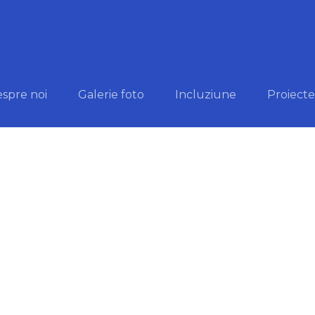
spre noi
Galerie foto
Incluziune
Proiecte