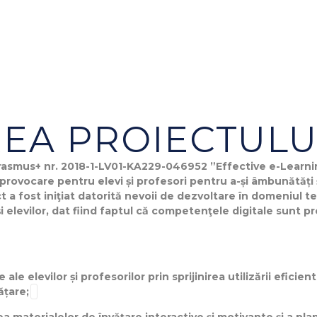
EA PROIECTULU
 Erasmus+ nr. 2018-1-LV01-KA229-046952 ”Effective e-Learn
vocare pentru elevi și profesori pentru a-și âmbunătăți ș
t a fost iniţiat datorită nevoii de dezvoltare în domeniul te
şi elevilor, dat fiind faptul că competenţele digitale sunt 
le elevilor și profesorilor prin sprijinirea utilizării eficien
ățare;