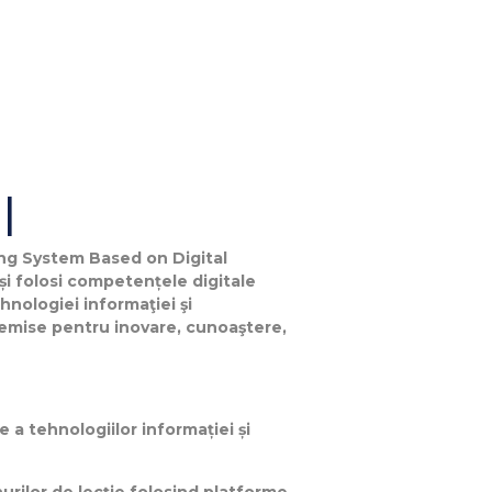
I
ing System Based on Digital
i folosi competențele digitale
hnologiei informaţiei şi
premise pentru inovare, cunoaştere,
te a tehnologiilor informației și