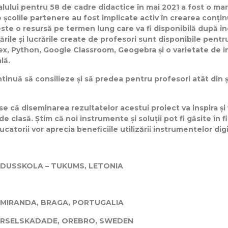
lului pentru 58 de cadre didactice în mai 2021 a fost o mar
școlile partenere au fost implicate activ în crearea conți
este o resursă pe termen lung care va fi disponibilă după î
ările și lucrările create de profesori sunt disponibile pent
x, Python, Google Classroom, Geogebra și o varietate de in
lă.
inuă să consilieze și să predea pentru profesori atât din școl
e că diseminarea rezultatelor acestui proiect va inspira și 
de clasă. Știm că noi instrumente și soluții pot fi găsite în f
torii vor aprecia beneficiile utilizării instrumentelor digi
IDUSSKOLA – TUKUMS, LETONIA
MIRANDA, BRAGA, PORTUGALIA
ÖRSELSKADADE, OREBRO, SWEDEN