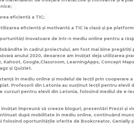
a materialelor de învățare interactive și motivante și a pla
onice;
area eficientă a TIC;
ilizarea eficientă și motivantă a TIC la clasă și pe platfor
portunități inovatoare de într-n mediu online pentru a răsp
r dobândite în cadrul proiectului, am fost mai bine pregătiți
imăvara anului 2020, deoarece am învățat deja utilizarea pra
z, Kahoot, Google,Classroom, LearningApps, Concept Maps,
gz și Quizlet.
stanță în mediu online și modelul de lecții prin cooperare 
opiat. Profesorii din Letonia au susținut lecții pentru elevii
e cursuri pentru elevii din Letonia, folosind mediul de e-le
u învățat împreună să creeze bloguri, prezentări Prezzi și v
continuat după mobilitate în mediu online, continuând munca
t și folosind oportunitățile oferite de Bookcreator, Genially ș