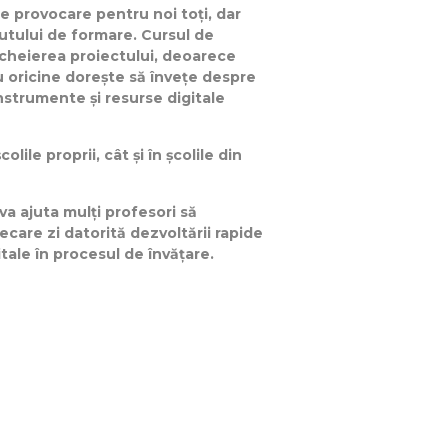
e provocare pentru noi toți, dar
nutului de formare. Cursul de
ncheierea proiectului, deoarece
ru oricine dorește să învețe despre
strumente și resurse digitale
ile proprii, cât și în școlile din
va ajuta mulți profesori să
iecare zi datorită dezvoltării rapide
tale în procesul de învățare.