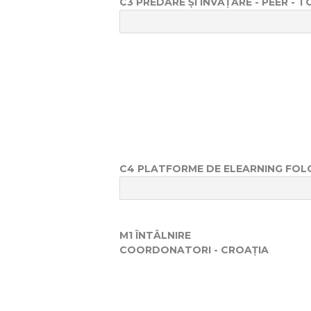
C3 PREDARE ȘI ÎNVĂȚARE - PEER - TO
C4 PLATFORME DE ELEARNING FOLOS
M1 ÎNTÂLNIRE
COORDONATORI - CROAȚIA