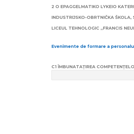
2 O EPAGGELMATIKO LYKEIO KATERI
INDUSTRIJSKO-OBRTNIČKA ŠKOLA,
LICEUL TEHNOLOGIC „FRANCIS NE
Evenimente de formare a personalul
C1 ÎMBUNATAȚIREA COMPETENȚELOR 