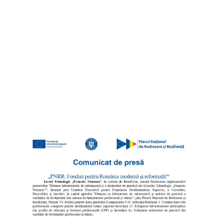
Tehnologic
”Francisc
Neuman”