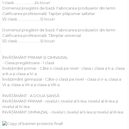
1 clasă........................24 locuri
Domeniul pregătirii de bază: Fabricarea produselor din lemn
Calificarea profesională: Tapițer plăpumar saltelar
1/2 clasă………………………12 locuri
Domeniul pregătirii de bază: Fabricarea produselor din lemn
Calificarea profesională: Tâmplar universal
1/2 clasă………………………12 locuri
ÎNVĂȚĂMÂNT PRIMAR ȘI GIMNAZIAL
- Clasa pregătitoare - 1 clasă
Învățământ primar - Câte o clasă pe nivel - clasa I, clasa a II-a, clasa
a III-a și clasa a IV-a
Învățământ gimnazial - Câte o clasă pe nivel - clasa a V-a, clasa a
VI-a, clasa a VII-a și clasa a VIII-a
ÎNVĂȚĂMÂNT - A DOUA ȘANSĂ
ÎNVĂȚĂMÂNT PRIMAR - nivelul I, nivelul al II-lea, nivelul al III-lea și
nivelul al IV-lea
ÎNVĂȚĂMÂNT GIMNAZIAL - nivelul I, nivelul al II-lea și nivelul al III-lea