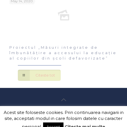
May 14, 2020
Proiectul „Măsuri integrate de
îmbunătățire a accesului la educație
al copiilor din școli defavorizate”
Citeste tot
Acest site foloseste cookies. Prin continuarea navigarii in
© 2016 Liceul Tehnologic Francisc Neuman |
GDPR
Prelucrarea datelor cu caracter personal
|
Termeni si
site, acceptati modul in care folosim datele cu caracter
conditii
|
Politica privind utilizarea cookies
personal.
Citeste mai multe
Accept