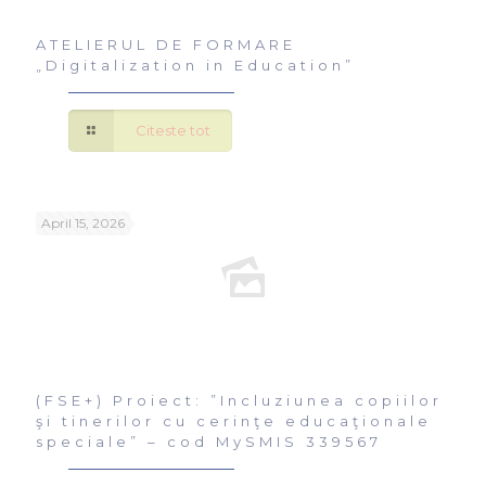
ATELIERUL DE FORMARE
„Digitalization in Education”
Citeste tot
April 15, 2026
(FSE+) Proiect: ”Incluziunea copiilor
şi tinerilor cu cerinţe educaţionale
speciale” – cod MySMIS 339567