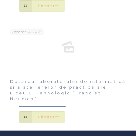
Citeste tot
October 14, 2025
Dotarea laboratorului de informatică
și a atelierelor de practică ale
Liceului Tehnologic ”Francisc
Neuman”
Citeste tot